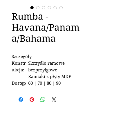
Rumba -
Havana/Panam
a/Bahama
Szczegóły
Konstr
Skrzydło ramowe
ukcja:
bezprzylgowe
Ramiaki z płyty MDF
Dostęp
60 | 70 | 80 | 90
ne
szeroko
ści:
Okucia:
Dwa zawiasy
niewidoczne 3D
Zamek magnetyczny na