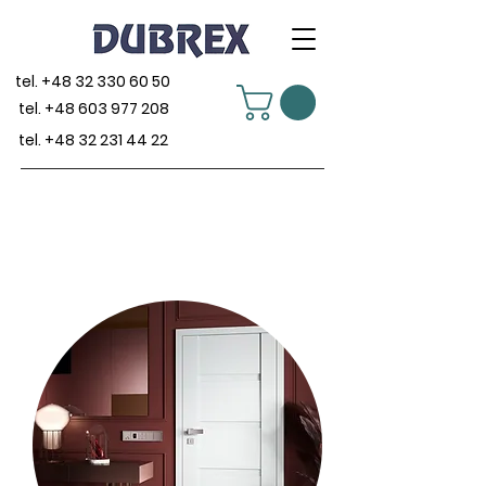
tel.
+48 32 330 60 50
tel.
+48 603 977 208
tel.
+48 32 231 44 22
Drzwi wewnętrzne
Nasza Oferta