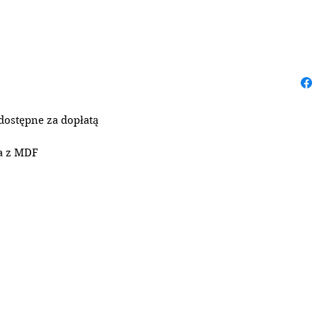
 dostępne
za dopłatą
a z MDF
S, drewniana, exclusive
rubości 4 mm
2.2.1
 (możliwość
a wkładkę