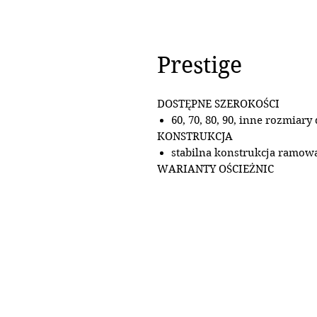
Prestige
DOSTĘPNE SZEROKOŚCI
60, 70, 80, 90, inne rozmiary
KONSTRUKCJA
stabilna konstrukcja ramow
WARIANTY OŚCIEŻNIC
stała: drewniana i MDF
regulowana: DIN, DUALE, ZO
WYPOSAŻENIE
szyba Satyna hartowana o g
jako opcja: szyba Satyna VSG 
obustronnie gładka
zamek wpuszczany na klucz
zmiany na zamek z blokadą, n